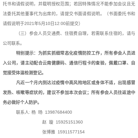
托书和请假说明，并载明授权范围；若因特殊情况不能参加会议且无
法委托其他董事代为出席的，请提交书面请假说明。（书面委托书和
请假说明于20
21
年
5
月
10
日
12:00
前提交）
（三）参会人员交通费、住宿费自理，若需联系住宿的，请与
公司联系。
特别提示：
为抓实抓细常态化疫情防控工作，所有参会人员进
入公司，
请
主动配合云南健康码、通信行程卡
的查验
，佩戴口罩、自
觉接受体温检测登记。
凡近一个月内到达过疫情中高风险地区或身体不适，出现感冒
发热、咳嗽等症状的，建议不参加本次会议；所有参会人员往返途中
务必做好个人防护。
联系人
:
杨
旸
13987684400
赵
璇
15925151360
张博雅
15911577154