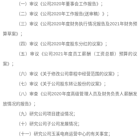
（一）
审议《公司
2020年董事会工作报告》
；
（二）
审议《公司
2020年工作报告(送审稿）》；
（三）
审议《公司
2020年度财务
执行情况
报告及
2021年财务预
算
草案》
；
（四）
审议《公司
2020年度股东分红的议案》
；
（五）
审议《
公司
2021
年度员工薪酬（工资总额）预算的议
案》
；
（六）
审议《关于修改公司章程中经营范围的议案》
；
（七）
审议《关于公司股东转让股份的议案》；
（八）
审查
《
公司
2020年度高级管理人员及财务负责人薪酬发
放情况的报告
》
；
（九）研究
公司项目建设情况
；
（十）研究
公司子公司发展情况
；
（十一）研究公司
玉溪
电商
运营中心的
有关事宜；