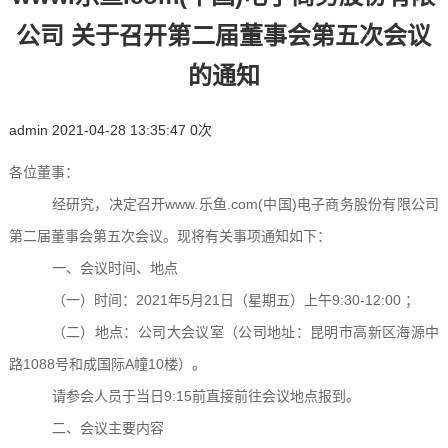
公司 关于召开第二届董事会第五次会议
的通知
admin
2021-04-28 13:35:47
0
次
各位董事：
经研究，决定召开www.乐鱼.com(中国)电子商务股份有限公司
第
二
届董事会第
五
次会议。现将有关事项通知如下：
一、会议时间、地点
（一）时间：
20
21
年
5
月
21
日
（星期
五
）
上午
9:30-12
:00
；
（二）地点：公司大会议室（公司地址：昆明市高新区海源中
路
1088号
和成国际
A幢10楼
）。
请参会人员于当日
9:15
前
直接
前往会议地点报到。
二、
会议主要内容