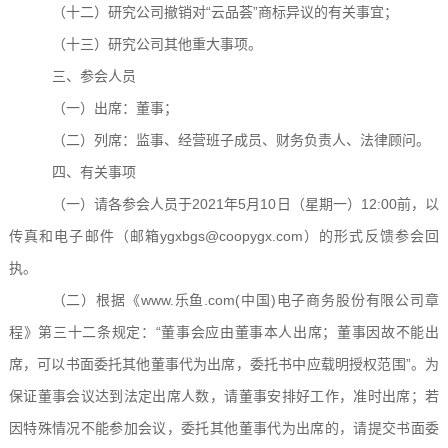
（
十二
）
研究公司撤销对
“云品荟”商标异议的有关事宜；
（
十三
）
研究公司其他重大事项
。
三、参会人员
（一）出席：董事；
（二）列席：监事、
经营班子成员
、财务
负责人
、法律顾问。
四、有关事项
（一）
请各参会人员于
2
021
年
5
月
10
日（
星期
一
）
12:00
前
，
以
传真和电子邮件（邮箱
ygxbgs
@
coopygx.com）的形式反馈参会回
执。
（二）根据《www.乐鱼.com(中国)电子商务股份有限公司章
程》第
三十二
条规定：
“董事会应由董事本人出席；董事因故不能出
席，可以书面委托其他董事代为出席，委托书中应载明授权范围”。为
保证董事会议达到法定出席人数，请董事安排好工作，准时出席；若
因特殊情况不能参加会议，委托其他董事代为出席的，请提交书面委