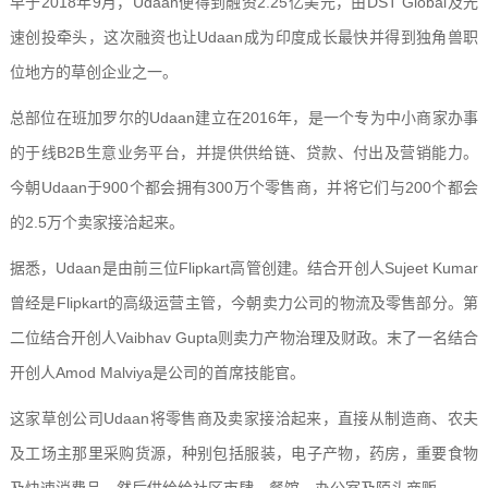
早于2018年9月，Udaan便得到融资2.25亿美元，由DST Global及光
速创投牵头，这次融资也让Udaan成为印度成长最快并得到独角兽职
位地方的草创企业之一。
总部位在班加罗尔的Udaan建立在2016年，是一个专为中小商家办事
的于线B2B生意业务平台，并提供供给链、贷款、付出及营销能力。
今朝Udaan于900个都会拥有300万个零售商，并将它们与200个都会
的2.5万个卖家接洽起来。
据悉，Udaan是由前三位Flipkart高管创建。结合开创人Sujeet Kumar
曾经是Flipkart的高级运营主管，今朝卖力公司的物流及零售部分。第
二位结合开创人Vaibhav Gupta则卖力产物治理及财政。末了一名结合
开创人Amod Malviya是公司的首席技能官。
这家草创公司Udaan将零售商及卖家接洽起来，直接从制造商、农夫
及工场主那里采购货源，种别包括服装，电子产物，药房，重要食物