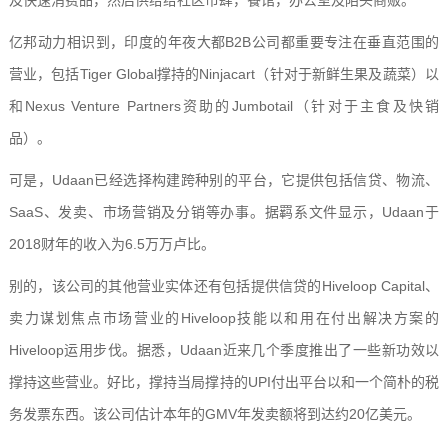
及快速消费品，然后供给给社区市肆，餐馆，办公室及陌头商贩。
亿邦动力相识到，印度的年夜大都B2B公司都重要专注在垂直范围的
营业，包括Tiger Global撑持的Ninjacart（针对于新鲜生果及蔬菜）以
和Nexus Venture Partners资助的Jumbotail（针对于主食及快销
品）。
可是，Udaan已经选择构建跨种别的平台，它提供包括信贷、物流、
SaaS、发卖、市场营销及分销等办事。据羁系文件显示，Udaan于
2018财年的收入为6.5万万卢比。
别的，该公司的其他营业实体还有包括提供信贷的Hiveloop Capital、
卖力谋划焦点市场营业的Hiveloop技能以和用在付出解决方案的
Hiveloop运用步伐。据悉，Udaan近来几个季度推出了一些新功效以
撑持这些营业。好比，撑持当局撑持的UPI付出平台以和一个简朴的税
务发票东西。该公司估计本年的GMV年发卖额将到达约20亿美元。