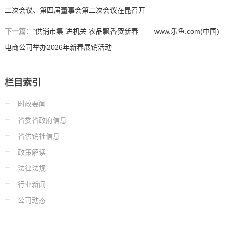
二次会议、第四届董事会第二次会议在昆召开
下一篇：
“供销市集”进机关 农品飘香贺新春 ——www.乐鱼.com(中国)
电商公司举办2026年新春展销活动
栏目索引
时政要闻
省委省政府信息
省供销社信息
政策解读
法律法规
行业新闻
公司动态