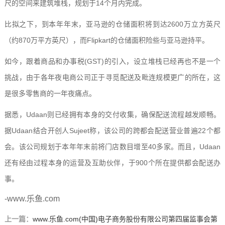
尺的空间来建筑堆栈，规划于14个月内完成。
比拟之下，到本年年末，亚马逊的仓储面积将到达2600万立方英尺
（约870万平方英尺），而Flipkart的仓储面积险些与亚马逊持平。
如今，跟着商品和办事税(GST)的引入，设立堆栈已经再也不是一个
挑战，由于各年夜电商公司正于寻觅配送及毗连规模更广的所在，这
是很多零售商的一年夜痛点。
据悉，Udaan则已经拥有本身的交付收集，确保配送流程越发顺畅。
据Udaan结合开创人Sujeet称，该公司的跨都会配送营业普遍22个都
会。该公司规划于本年年末前将门店数目增至40多家。而且，Udaan
还有经由过程本身的运营及互助伙伴，于900个所在提供都会配送办
事。
-www.乐鱼.com
上一篇：
www.乐鱼.com(中国)电子商务股份有限公司第四届监事会第